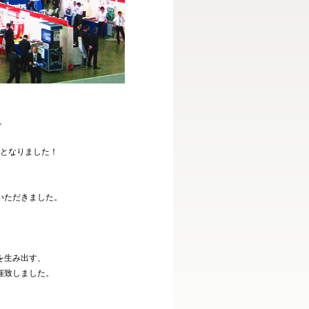
。
催となりました！
いただきました。
。
】
を生み出す、
催致しました。