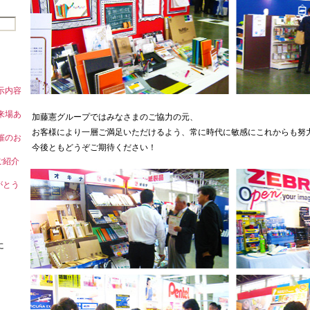
」展示内容
」ご来場あ
加藤憲グループではみなさまのご協力の元、
お客様により一層ご満足いただけるよう、常に時代に敏感にこれからも努
」開催のお
今後ともどうぞご期待ください！
のご紹介
りがとう
に
り