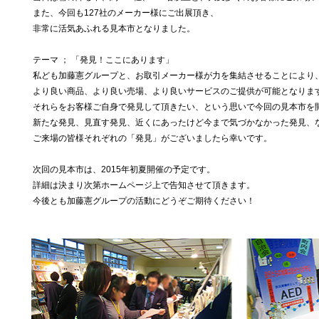
また、今回も127社のメーカー様にご出展頂き、
非常に活気あふれる見本市となりました。
テーマ ； 「発見！ここにあります」
私ども加藤憲グループと、お取引メーカー様が力を集結させることにより
より良い商品、より良い売場、より良いサービスのご提供が可能となりま
それらをお客様ご自身で発見して頂きたい、という思いで今回の見本市を
新たな発見、見直す発見、近くにあったけど今まで気づかなかった発見、
ご来場の皆様それぞれの「発見」がございましたら幸いです。
次回の見本市は、2015年初夏開催の予定です。
詳細は決まり次第ホームページ上で告知させて頂きます。
今後とも加藤憲グループの活動にどうぞご期待ください！