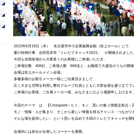
2015年6月18日（木） 名古屋市中小企業振興会館（吹上ホール）にて、
夏の恒例行事、合同見本市「トレたてキャッチ2015」 が開催されました
今回も全国各地から大変多くのお客様にご来場いただき、
ご来場社数 406社、ご来場人数 668名と、お蔭様で大盛況のうちの開
会場は吹上ホールメイン会場。
多種多様のお取引メーカー様にご出展頂きまして、
広く大きな空間を利用し弊社グループ社員とともに大変会場を盛り立てて
ご来場のお客様、ご出展メーカー様、みなさまに心より感謝申し上げます
今回のテーマ は 【Crosspoint～ヒト、モノ、思いの集う情報交差点～
モノ・情報・人が集まり、そこから新しい情報を得るチャンス・つながり
そんな場を提供したい、という思いを込めて今回のトレたてキャッチを開
会場内には各社が企画したコーナーを展開。