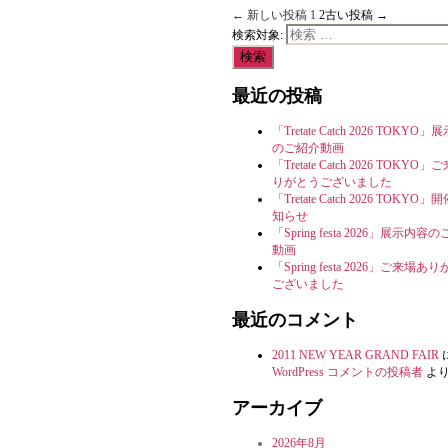
←
新しい
投稿
1
2
古い
投稿
→
検索対象:
最近の投稿
「Tretate Catch 2026 TOKYO
のご紹介動画
「Tretate Catch 2026 TOKYO
りがとうございました
「Tretate Catch 2026 TOKYO
知らせ
「Spring festa 2026」展示内容
動画
「Spring festa 2026」ご来場あ
ございました
最近のコメント
2011 NEW YEAR GRAND FAIR
WordPress コメントの投稿者
よ
アーカイブ
2026年8月