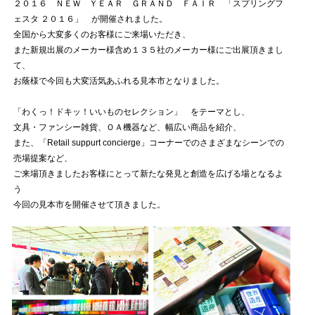
２０１６ ＮＥＷ ＹＥＡＲ ＧＲＡＮＤ ＦＡＩＲ 「スプリングフ
ェスタ ２０１６」 が開催されました。
全国から大変多くのお客様にご来場いただき、
また新規出展のメーカー様含め１３５社のメーカー様にご出展頂きまし
て、
お蔭様で今回も大変活気あふれる見本市となりました。
「わくっ！ドキッ！いいものセレクション」 をテーマとし、
文具・ファンシー雑貨、ＯＡ機器など、幅広い商品を紹介、
また、「Retail suppurt concierge」コーナーでのさまざまなシーンでの
売場提案など、
ご来場頂きましたお客様にとって新たな発見と創造を広げる場となるよ
う
今回の見本市を開催させて頂きました。